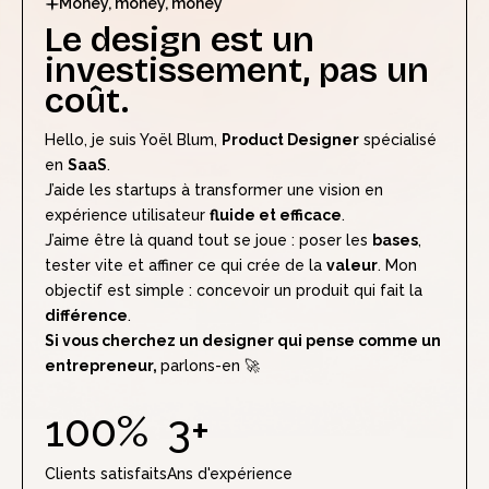
Money, money, money
Le design est un
investissement, pas un
coût.
Hello, je suis Yoël Blum,
Product Designer
spécialisé
en
SaaS
.
J’aide les startups à transformer une vision en
expérience utilisateur
fluide et efficace
.
J’aime être là quand tout se joue : poser les
bases
,
tester vite et affiner ce qui crée de la
valeur
. Mon
objectif est simple : concevoir un produit qui fait la
différence
.
Si vous cherchez un designer qui pense comme un
entrepreneur,
parlons-en 🚀
100%
3+
Clients satisfaits
Ans d'expérience